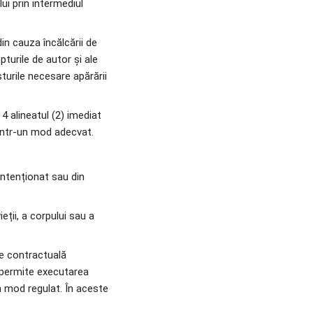
ui prin intermediul 
din cauza încălcării de 
pturile de autor și ale 
turile necesare apărării 
 4 alineatul (2) imediat 
e într-un mod adecvat.
ntenționat sau din 
ții, a corpului sau a 
e contractuală 
e permite executarea 
 mod regulat. În aceste 