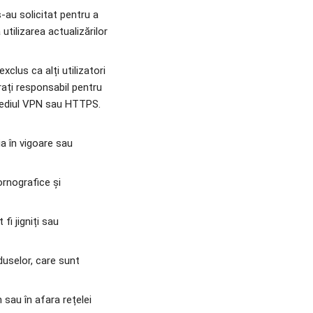
-au solicitat pentru a 
utilizarea actualizărilor 
xclus ca alți utilizatori 
rați responsabil pentru 
rmediul VPN sau HTTPS. 
ia în vigoare sau 
ornografice și 
fi jigniți sau 
oduselor, care sunt 
 sau în afara rețelei 