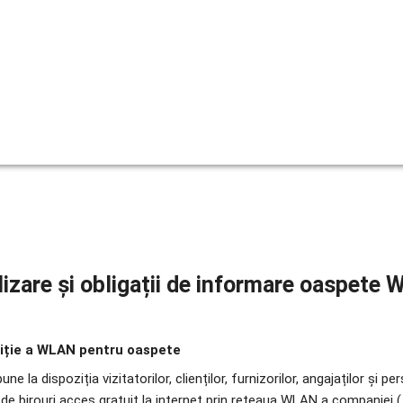
ilizare și obligații de informare oaspete
oziție a WLAN pentru oaspete
e la dispoziția vizitatorilor, clienților, furnizorilor, angajaților și pe
ile de birouri acces gratuit la internet prin rețeaua WLAN a companiei 