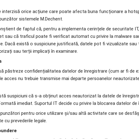
e interzisă orice acțiune care poate afecta buna funcționare a hotsp
spunzător sistemele M.Dechent.
conștient de faptul că, pentru a implementa cerințele de securitate IT, 
et sau că traficul poate fi verificat automat cu privire la malware sau 
re. Dacă există o suspiciune justificată, datele pot fi vizualizate sau
orizați sau terții implicați în examinare.
a
ie să păstreze confidențialitatea datelor de înregistrare (cum ar fi de ex
e de acces nu trebuie transmise mai departe persoanelor neautorizate
xistă suspiciuni că s-a obținut acces neautorizat la datele de înregist
ormată imediat. Suportul IT decide cu privire la blocarea datelor de î
răspunzători pentru orice utilizare și/sau altă activitate care se desfăș
 cu prevederile legale.
spundere