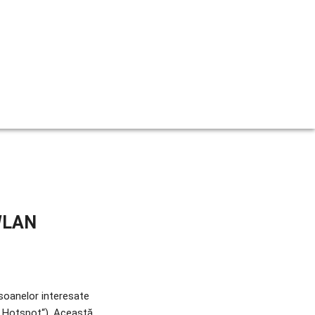
 WLAN
rsoanelor interesate 
(„Hotspot“). Această 