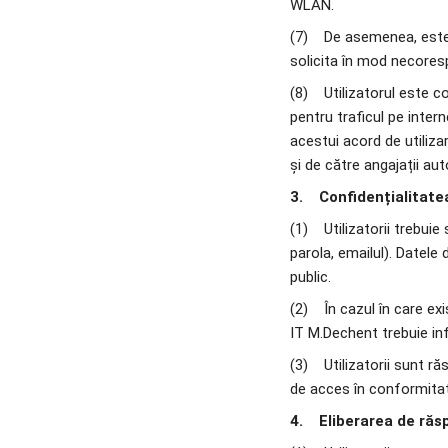
WLAN.
(7)    De asemenea, est
solicita în mod necore
(8)    Utilizatorul este 
pentru traficul pe intern
acestui acord de utiliza
și de către angajații aut
3.    Confidențialitate
(1)    Utilizatorii trebu
parola, emailul). Datel
public.
(2)    În cazul în care e
IT M.Dechent trebuie inf
(3)    Utilizatorii sunt 
de acces în conformitate
4.    Eliberarea de ră