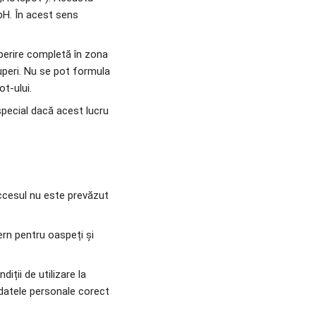
bH. În acest sens 
perire completă în zona 
uperi. Nu se pot formula 
ot-ului.
special dacă acest lucru 
ccesul nu este prevăzut 
rn pentru oaspeți și 
ții de utilizare la 
a datele personale corect 