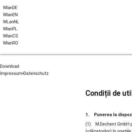
Bewerber
Kunden
WlanDE
WlanEN
WLanNL
WlanPL
WlanCS
WlanRO
Download
Impressum
⦁
Datenschutz
Condiții de ut
1.    Punerea la disp
(1)    M.Dechent GmbH pun
(utilizatorilor) în spați