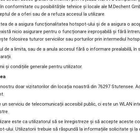
ă în conformitate cu posibilitățile tehnice și locale ale M.Dechent Gm
ul de a oferi sau de a refuza accesul la utilizare.
tea de a asigura funcționalitatea hotspot-ului și de a asigura o aco
există nicio asigurare pentru o funcționare ireproșabilă și fără întrer
ește folosirea tuturor serviciilor sau porturilor prin intermediul hotsp
l de a limita, sau de a anula accesul fără o informare prealabilă, în 
rații.
ii și condițiile generale pentru utilizator.
rea
 nostru doar vizitatorilor din locația noastră din 76297 Stutensee. A
t. 
e un serviciu de telecomunicații accesibil public, ci este un WLAN inte
stre.
ilizare este ca utilizatorul să se înregistreze și să accepte aceste condi
ot-ului. Utilizatorii trebuie să răspundă la informațiile solicitate și l