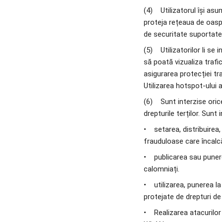
(4)    Utilizatorul își a
proteja rețeaua de oaspeț
de securitate suportate 
(5)    Utilizatorilor li s
să poată vizualiza trafic
asigurarea protecției tr
Utilizarea hotspot-ului ar
(6)    Sunt interzise oric
drepturile terților. Sunt
•    setarea, distribuirea
frauduloase care încalcă 
•    publicarea sau punere
calomniați.
•    utilizarea, punerea l
protejate de drepturi de 
•    Realizarea atacurilo