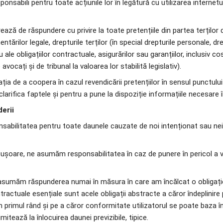
esponsabili pentru toate acțiunile lor în legătură cu utilizarea internetul
berează de răspundere cu privire la toate pretențiile din partea terților 
ntărilor legale, drepturile terților (în special drepturile personale, dre
ale obligațiilor contractuale, asigurărilor sau garanțiilor, inclusiv cos
avocați și de tribunal la valoarea lor stabilită legislativ).
igația de a coopera în cazul revendicării pretențiilor în sensul punctului
 clarifica faptele și pentru a pune la dispoziție informațiile necesar
erii
sabilitatea pentru toate daunele cauzate de noi intenționat sau nei
ei ușoare, ne asumăm responsabilitatea în caz de punere în pericol a vie
ne asumăm răspunderea numai în măsura în care am încălcat o obligați
ntractuale esențiale sunt acele obligații abstracte a căror îndeplinir
n primul rând și pe a căror conformitate utilizatorul se poate baza în
mitează la înlocuirea daunei previzibile, tipice.