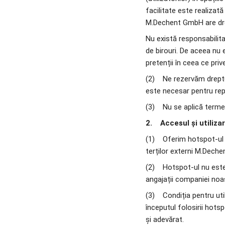
facilitate este realizat
M.Dechent GmbH are drept
Nu există responsabilita
de birouri. De aceea nu 
pretenții în ceea ce priv
(2)    Ne rezervăm dreptu
este necesar pentru repa
(3)    Nu se aplică termen
2.    Accesul și utiliza
(1)    Oferim hotspot-ul
terților externi M.Dechen
(2)    Hotspot-ul nu est
angajații companiei noa
(3)    Condiția pentru ut
începutul folosirii hotsp
și adevărat. 