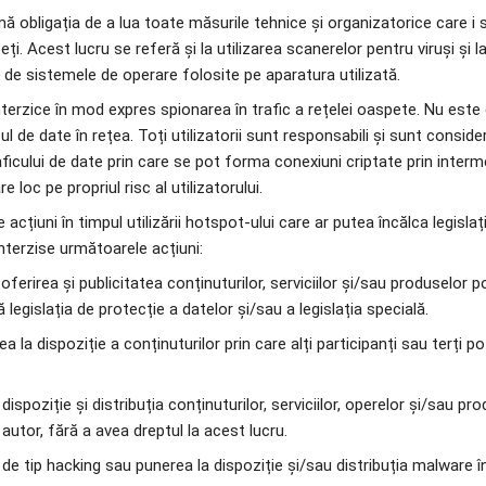
sumă obligația de a lua toate măsurile tehnice și organizatorice care i s
i. Acest lucru se referă și la utilizarea scanerelor pentru viruși și la 
de sistemele de operare folosite pe aparatura utilizată.
e interzice în mod expres spionarea în trafic a rețelei oaspete. Nu este e
ul de date în rețea. Toți utilizatorii sunt responsabili și sunt conside
aficului de date prin care se pot forma conexiuni criptate prin inte
e loc pe propriul risc al utilizatorului.
e acțiuni în timpul utilizării hotspot-ului care ar putea încălca legislaț
 interzise următoarele acțiuni:
, oferirea și publicitatea conținuturilor, serviciilor și/sau produselor p
legislația de protecție a datelor și/sau a legislația specială.
a la dispoziție a conținuturilor prin care alți participanți sau terți pot 
a dispoziție și distribuția conținuturilor, serviciilor, operelor și/sau pr
autor, fără a avea dreptul la acest lucru.
r de tip hacking sau punerea la dispoziție și/sau distribuția malware în